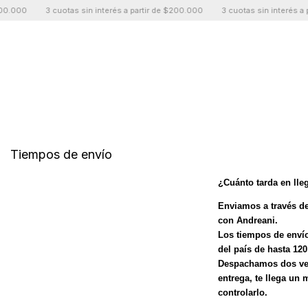
000
3 cuotas sin interés a partir de $200.000
3 cuotas sin interés a part
Tiempos de envío
¿Cuánto tarda en lle
E
nviamos a través de
con Andreani.
Los tiempos de envío
del país de hasta 120
Despachamos dos vec
entrega, te llega un
controlarlo.