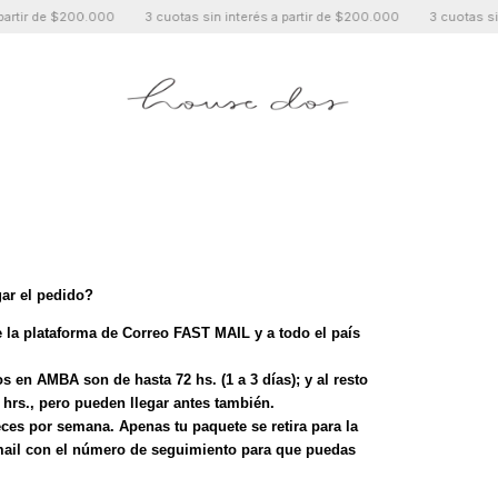
ir de $200.000
3 cuotas sin interés a partir de $200.000
3 cuotas sin int
SHOP
SOBRE HOUSE DOS
.
gar el pedido?
 la plataforma de Correo FAST MAIL y a todo el país
s en AMBA son de hasta 72 hs. (1 a 3 días); y al resto
 hrs., pero pueden llegar antes también.
es por semana. Apenas tu paquete se retira para la
 mail con el número de seguimiento para que puedas