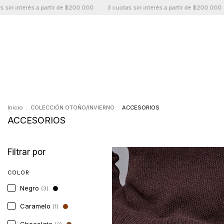
ir de $200.000
3 cuotas sin interés a partir de $200.000
3 cuotas sin int
Inicio
.
COLECCIÓN OTOÑO/INVIERNO
.
ACCESORIOS
ACCESORIOS
Filtrar por
COLOR
Negro
(3)
Caramelo
(1)