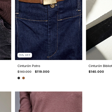
15
%
OFF
Cinturón Potro
Cinturón Bibli
$140.000
$119.000
$140.000