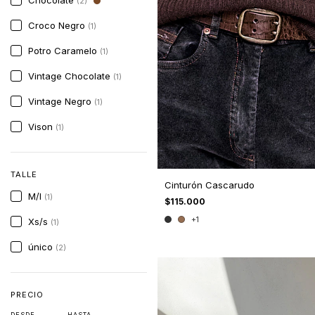
Chocolate
(2)
Croco Negro
(1)
Potro Caramelo
(1)
Vintage Chocolate
(1)
Vintage Negro
(1)
Vison
(1)
TALLE
Cinturón Cascarudo
M/l
(1)
$115.000
+1
Xs/s
(1)
único
(2)
PRECIO
DESDE
HASTA