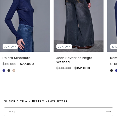
30
%
OFF
20
%
OFF
30
Polera Minotauro
Jean Seventies Negro
Rem
Washed
$110.000
$77.000
$110
$190.000
$152.000
SUSCRIBITE A NUESTRO NEWSLETTER