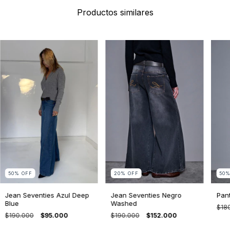
Productos similares
50
%
OFF
20
%
OFF
50
Jean Seventies Azul Deep
Jean Seventies Negro
Pan
Blue
Washed
$18
$190.000
$95.000
$190.000
$152.000