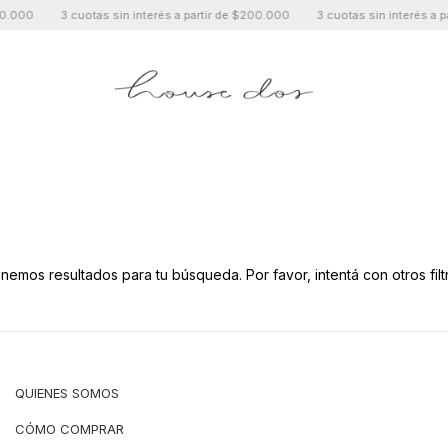
.000
3 cuotas sin interés a partir de $200.000
3 cuotas sin interés a par
SHOP
SOBRE HOUSE DOS
.
nemos resultados para tu búsqueda. Por favor, intentá con otros filt
QUIENES SOMOS
CÓMO COMPRAR