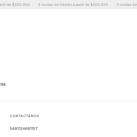
tir de $200.000
3 cuotas sin interés a partir de $200.000
3 cuotas sin in
0
ros.
CONTACTÁNOS
5491124691157